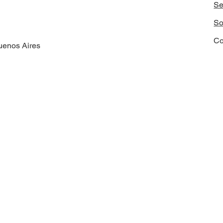
Se
So
Co
uenos Aires