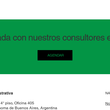
da con nuestros consultores e
AGENDAR
trativa
NA
4° piso, Oficina 405
No
noma de Buenos Aires, Argentina